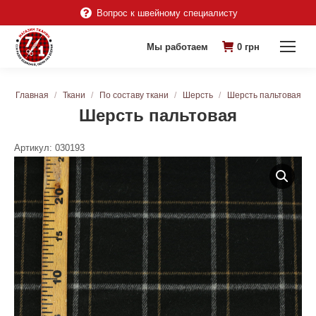
Вопрос к швейному специалисту
Мы работаем
0
грн
Вы здесь:
Главная
Ткани
По составу ткани
Шерсть
Шерсть пальтовая
Шерсть пальтовая
Артикул:
030193