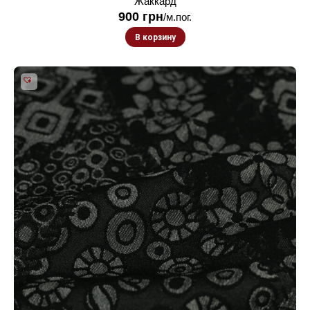
Жаккард
900
грн
/м.пог.
В корзину