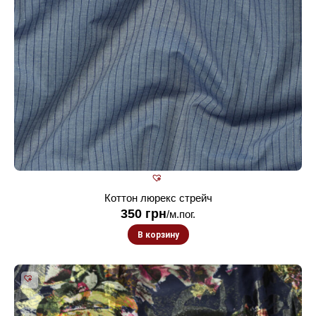
Коттон люрекс стрейч
350
грн
/м.пог.
В корзину