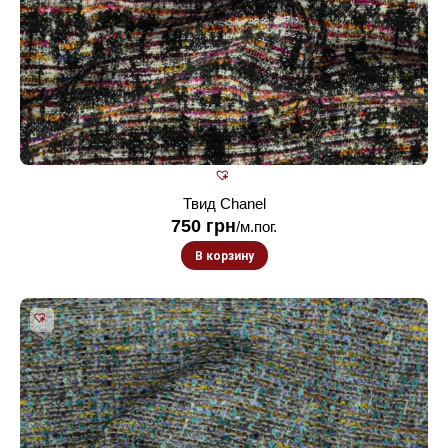
Твид Chanel
750
грн
/м.пог.
В корзину