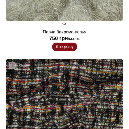
Парча бахрома-перья
750
грн
/м.пог.
В корзину