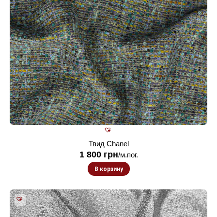
Твид Chanel
1 800
грн
/м.пог.
В корзину