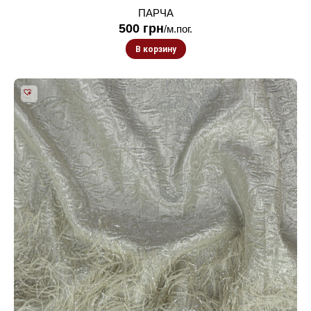
ПАРЧА
500
грн
/м.пог.
В корзину