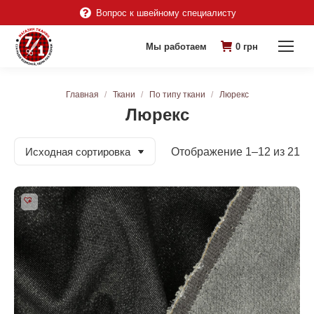
Вопрос к швейному специалисту
Мы работаем
0
грн
Вы здесь:
Главная
Ткани
По типу ткани
Люрекс
Люрекс
Отображение 1–12 из 21