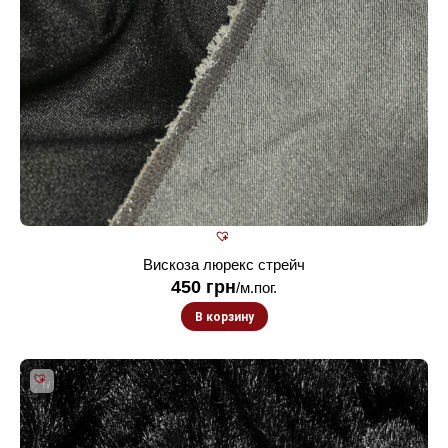
Вискоза люрекс стрейч
450
грн
/м.пог.
В корзину