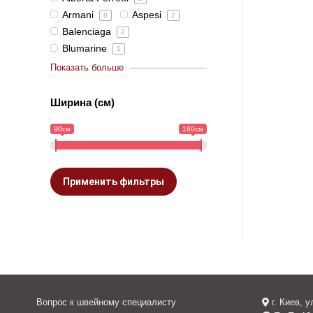
Armani
Aspesi
8
2
Balenciaga
2
Blumarine
1
Показать больше
Ширина (см)
90см
180см
Применить фильтры
Вопрос к швейному специалисту
г. Киев, 