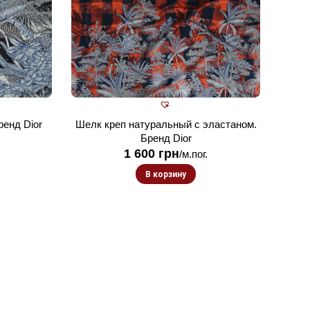
ренд Dior
Шелк креп натуральный с эластаном.
Бренд Dior
1 600
грн
/м.пог.
В корзину