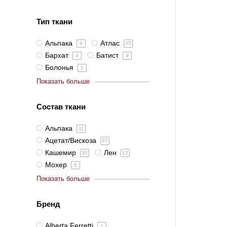
Тип ткани
Альпака
Атлас
9
35
Бархат
Батист
4
9
Болонья
1
Показать больше
Состав ткани
Альпака
11
Ацетат/Вискоза
87
Кашемир
Лен
30
12
Мохер
5
Показать больше
Бренд
Alberta Ferretti
1