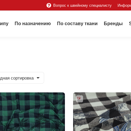
Вопрос к швейному специалисту
Инфор
типу
По назначению
По составу ткани
Бренды