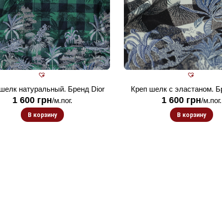
шелк натуральный. Бренд Dior
Креп шелк с эластаном. Б
1 600
грн
1 600
грн
/м.пог.
/м.пог.
В корзину
В корзину