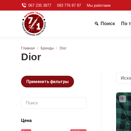
067 235 3877
093 776 87 87
Мы работаем
Поиск
По 
Вы здесь:
Главная
Бренды
Dior
Dior
Применить фильтры
Цена