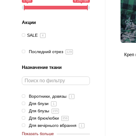
0 грн
6 240 грн
Акции
SALE
4
Последний отрез
129
Креп 
Назначение ткани
Воротники, довязы
1
Для блузи
1
Для блузы
155
Для брюк/юбки
356
Для вечірнього вбрання
1
Показать больше