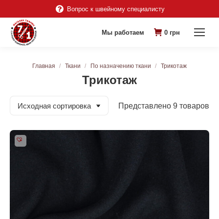
Вопрос к швейному специалисту
Мы работаем
0
грн
Вы здесь:
Главная
Ткани
По назначению ткани
Трикотаж
Трикотаж
Представлено 9 товаров