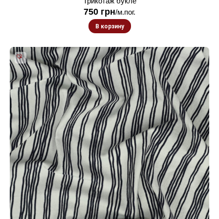
Трикотаж букле
750
грн
/м.пог.
В корзину