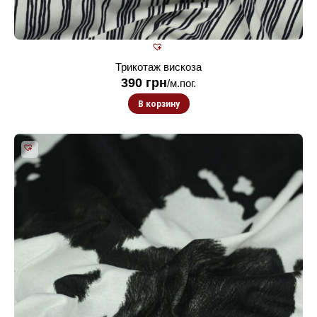
Трикотаж вискоза
390
грн
/м.пог.
В корзину