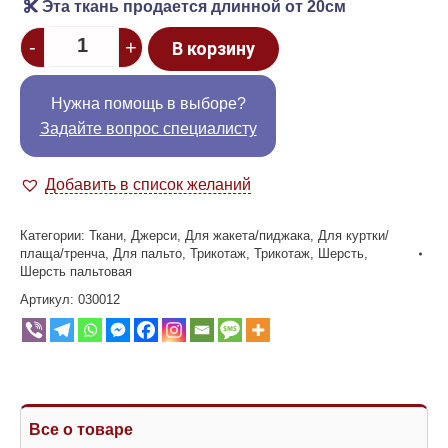
Эта ткань продается длинной от 20см
Quantity
-
+
В корзину
Нужна помощь в выборе?
Задайте вопрос специалисту
Добавить в список желаний
Категории:
Ткани
,
Джерси
,
Для жакета/пиджака
,
Для куртки/
плаща/тренча
,
Для пальто
,
Трикотаж
,
Трикотаж
,
Шерсть
,
Шерсть пальтовая
Артикул:
030012
Все о товаре