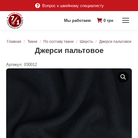
Вопрос к швейному специалисту
Мы работаем
0
грн
Вы здесь:
Главная
Ткани
По составу ткани
Шерсть
Джерси пальтовое
Джерси пальтовое
Артикул:
030012