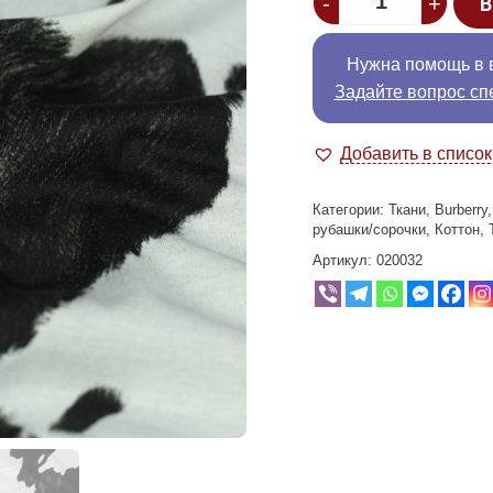
-
+
В
Нужна помощь в 
Задайте вопрос сп
Добавить в списо
Категории:
Ткани
,
Burberry
рубашки/сорочки
,
Коттон
,
Артикул:
020032