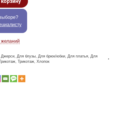
 корзину
выборе?
ециалисту
к желаний
,
Джерси
,
Для блузы
,
Для брюк/юбки
,
Для платья
,
Для
Трикотаж
,
Трикотаж
,
Хлопок