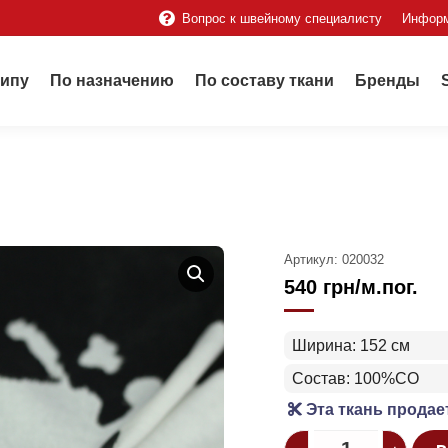
Вопрос к швейному специалисту
Инфор
типу
По назначению
По составу ткани
Бренды
Артикул:
020032
540
грн
/м.пог.
Ширина: 152 см
Состав: 100%CO
Эта ткань продае
Quantity