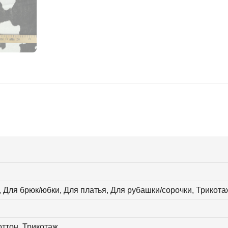
, Для брюк/юбки, Для платья, Для рубашки/сорочки, Трикота
оттон, Трикотаж