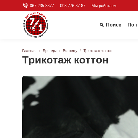
067 235 3877
093 776 87 87
Мы работаем
Поиск
По 
Вы здесь:
Главная
Бренды
Burberry
Трикотаж коттон
Трикотаж коттон