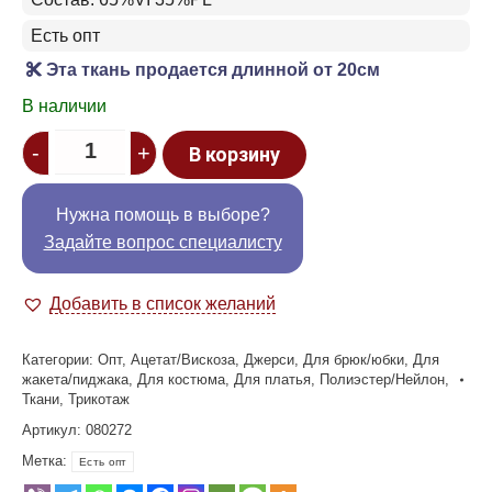
Есть опт
Эта ткань продается длинной от 20см
В наличии
Quantity
-
+
В корзину
Нужна помощь в выборе?
Задайте вопрос специалисту
Добавить в список желаний
Категории:
Опт
,
Ацетат/Вискоза
,
Джерси
,
Для брюк/юбки
,
Для
жакета/пиджака
,
Для костюма
,
Для платья
,
Полиэстер/Нейлон
,
Ткани
,
Трикотаж
Артикул:
080272
Метка:
Есть опт