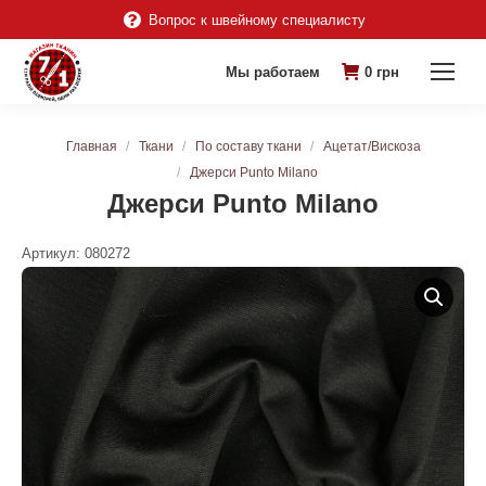
Вопрос к швейному специалисту
Мы работаем
0
грн
Вы здесь:
Главная
Ткани
По составу ткани
Ацетат/Вискоза
Джерси Punto Milano
Джерси Punto Milano
Артикул:
080272