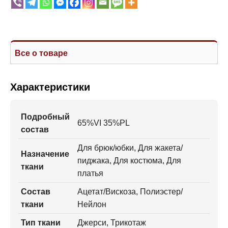
Все о товаре
Характеристики
Подробный
65%VI 35%PL
состав
Для брюк/юбки, Для жакета/
Назначение
пиджака, Для костюма, Для
ткани
платья
Состав
Ацетат/Вискоза, Полиэстер/
ткани
Нейлон
Тип ткани
Джерси, Трикотаж