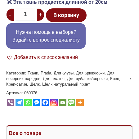
Эта ткань продается длинной от 20см
Quantity
-
+
В корзину
Нужна помощь в выборе?
Задайте вопрос специалисту
Добавить в список желаний
Категории:
Ткани
,
Prada
,
Для блузы
,
Для брюк/юбки
,
Для
вечерних нарядов
,
Для платья
,
Для рубашки/сорочки
,
Креп
,
Креп-сатин
,
Шелк
,
Шелк натуральный принт
Артикул:
060076
Все о товаре