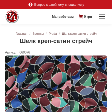
Вопрос к швейному специалисту
Мы работаем
0
грн
Вы здесь:
Главная
Бренды
Prada
Шелк креп-сатин стрейч
Шелк креп-сатин стрейч
Артикул:
060076