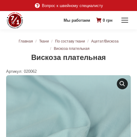
Вопрос к швейному специалисту
Мы работаем
0
грн
Вы здесь:
Главная
Ткани
По составу ткани
Ацетат/Вискоза
Вискоза плательная
Вискоза плательная
Артикул:
020062