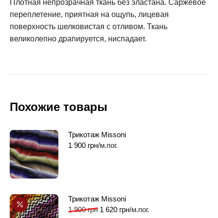
Плотная непрозрачная ткань без эластана. Саржевое
переплетение, приятная на ощупь, лицевая
поверхность шелковистая с отливом. Ткань
великолепно драпируется, ниспадает.
Похожие товары
Трикотаж Missoni
1 900
грн
/м.пог.
Трикотаж Missoni
1 900
грн
1 620
грн
/м.пог.