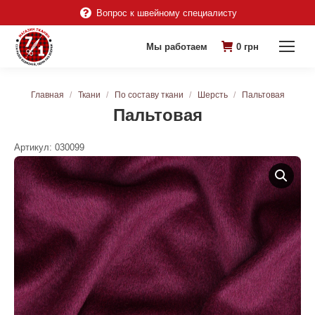
Вопрос к швейному специалисту
Мы работаем
0
грн
Вы здесь:
Главная
Ткани
По составу ткани
Шерсть
Пальтовая
Пальтовая
Артикул:
030099