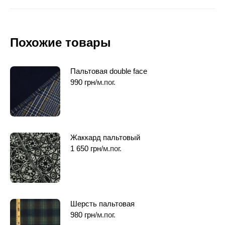
Похожие товары
Пальтовая double face
990
грн
/м.пог.
Жаккард пальтовый
1 650
грн
/м.пог.
Шерсть пальтовая
980
грн
/м.пог.