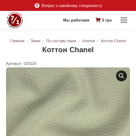
Вопрос к швейному специалисту
Мы работаем
0
грн
Вы здесь:
Главная
Ткани
По составу ткани
Хлопок
Коттон Chanel
Коттон Chanel
Артикул:
020119