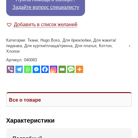
Задайте вопрос специалисту
Добавить в список желаний
Категории:
Ткани
,
Hugo Boss
,
Для брюк/юбки
,
Для жакета/
пиджака
,
Для куртки/плаща/тренча
,
Для платья
,
Коттон
,
Хлопок
Артикул:
040083
Все о товаре
Характеристики