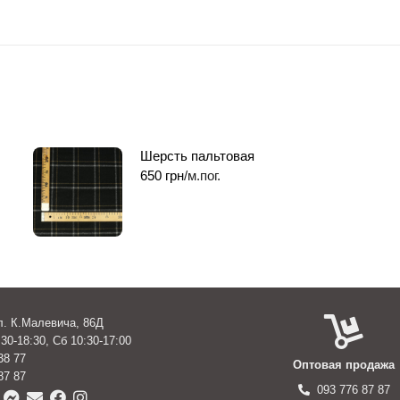
Шерсть пальтовая
650
грн
/м.пог.
ул. К.Малевича, 86Д
30-18:30, Сб 10:30-17:00
38 77
Оптовая продажа
87 87
093 776 87 87