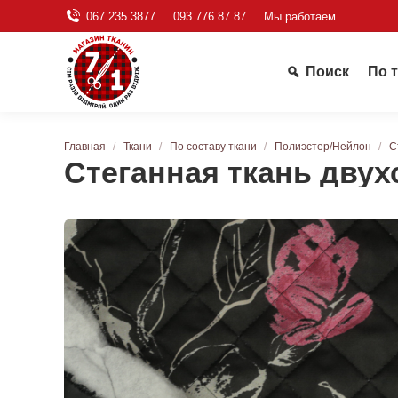
067 235 3877
093 776 87 87
Мы работаем
Поиск
По 
Вы здесь:
Главная
Ткани
По составу ткани
Полиэстер/Нейлон
С
Стеганная ткань дву