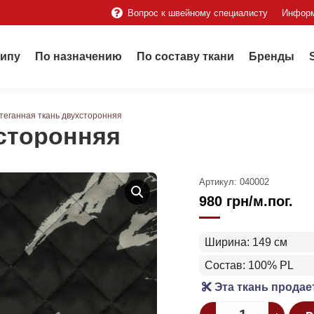
Вопрос к швейному специалисту
Инфор
типу
По назначению
По составу ткани
Бренды
теганная ткань двухсторонняя
хсторонняя
Артикул:
040002
980
грн
/м.пог.
Ширина: 149 см
Состав: 100% PL
Эта ткань продае
Quantity