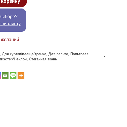
 корзину
выборе?
ециалисту
к желаний
,
Для куртки/плаща/тренча
,
Для пальто
,
Пальтовая
,
лиэстер/Нейлон
,
Стеганная ткань