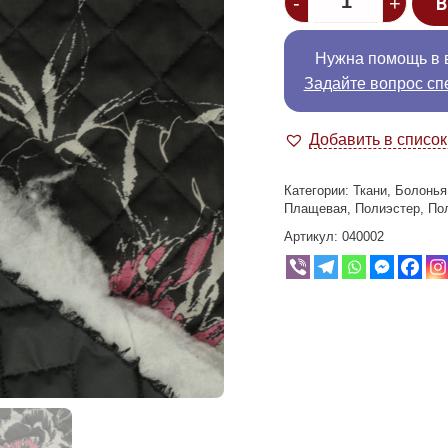
-
+
В
Нужна помощь в 
Задайте вопрос сп
Добавить в списо
Категории:
Ткани
,
Болонья
Плащевая
,
Полиэстер
,
По
Артикул:
040002