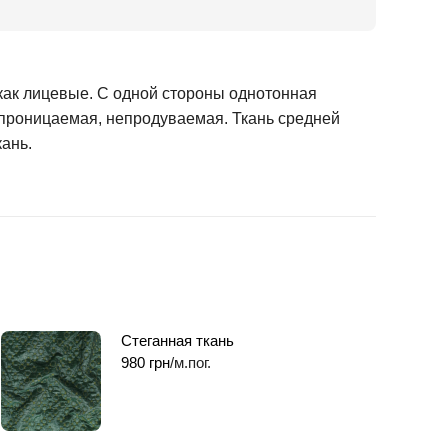
как лицевые. С одной стороны однотонная
непроницаемая, непродуваемая. Ткань средней
кань.
Стеганная ткань
980
грн
/м.пог.