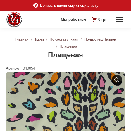
Вопрос к швейному специалисту
Мы работаем
0
грн
Вы здесь:
Главная
Ткани
По составу ткани
Полиэстер/Нейлон
Плащевая
Плащевая
Артикул:
040054