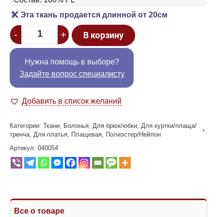
Эта ткань продается длинной от 20см
Quantity
-
+
В корзину
Нужна помощь в выборе?
Задайте вопрос специалисту
Добавить в список желаний
Категории:
Ткани
,
Болонья
,
Для брюк/юбки
,
Для куртки/плаща/
тренча
,
Для платья
,
Плащевая
,
Полиэстер/Нейлон
Артикул:
040054
Все о товаре