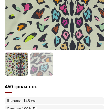
450
грн
/м.пог.
Ширина: 148 см
Состав: 100% PL