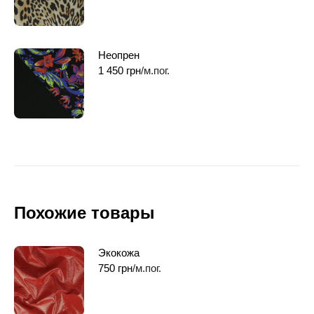
Неопрен
1 450
грн
/м.пог.
Похожие товары
Экокожа
750
грн
/м.пог.