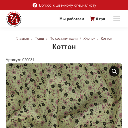
Вопрос к швейному специалисту
Мы работаем
0
грн
Вы здесь:
Главная
Ткани
По составу ткани
Хлопок
Коттон
Коттон
Артикул:
020081