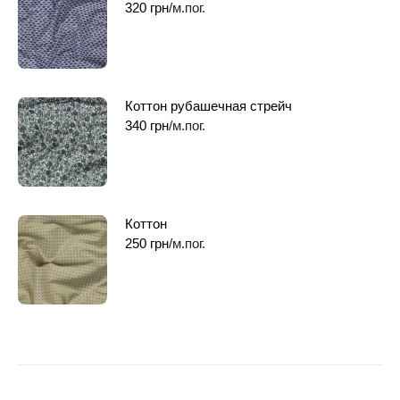
320
грн
/м.пог.
Коттон рубашечная стрейч
340
грн
/м.пог.
Коттон
250
грн
/м.пог.