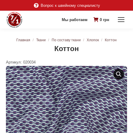
Вопрос к швейному специалисту
Мы работаем
0
грн
Вы здесь:
Главная
Ткани
По составу ткани
Хлопок
Коттон
Коттон
Артикул:
020034