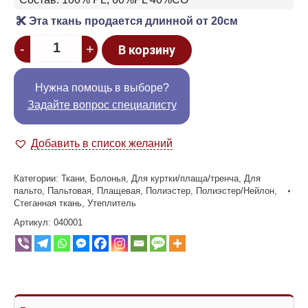
Эта ткань продается длинной от 20см
Quantity
-
+
В корзину
Нужна помощь в выборе?
Задайте вопрос специалисту
Добавить в список желаний
Категории:
Ткани
,
Болонья
,
Для куртки/плаща/тренча
,
Для
пальто
,
Пальтовая
,
Плащевая
,
Полиэстер
,
Полиэстер/Нейлон
,
Стеганная ткань
,
Утеплитель
Артикул:
040001