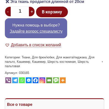
Эта ткань продается длинной от 20см
Quantity
-
+
В корзину
Нужна помощь в выборе?
Задайте вопрос специалисту
Добавить в список желаний
Категории:
Ткани
,
Для брюк/юбки
,
Для жакета/пиджака
,
Для
пальто
,
Кашемир
,
Кашемир
,
Шерсть костюмная
,
Шерсть
пальтовая
Артикул:
030165
Все о товаре