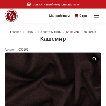
Вопрос к швейному специалисту
Мы работаем
0
грн
Вы здесь:
Главная
Ткани
По составу ткани
Кашемир
Кашемир
Кашемир
Артикул:
030165