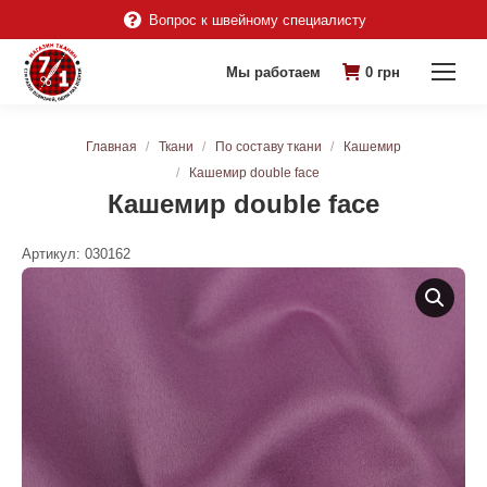
Вопрос к швейному специалисту
Мы работаем
0
грн
Вы здесь:
Главная
Ткани
По составу ткани
Кашемир
Кашемир double face
Кашемир double face
Артикул:
030162