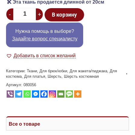
Эта ткань продается длинной от 20см
Quantity
-
+
В корзину
Нужна помощь в выборе?
Задайте вопрос специалисту
Добавить в список желаний
Категории:
Ткани
,
Для брюк/юбки
,
Для жакета/пиджака
,
Для
костюма
,
Для платья
,
Шерсть
,
Шерсть костюмная
Артикул:
080056
Все о товаре