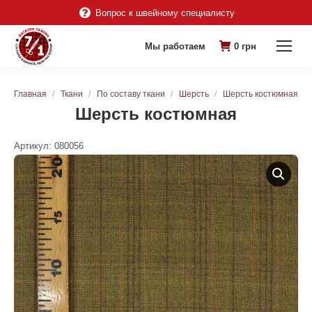
Вопрос к швейному специалисту
Мы работаем
0
грн
Вы здесь:
Главная
Ткани
По составу ткани
Шерсть
Шерсть костюмная
Шерсть костюмная
Артикул:
080056