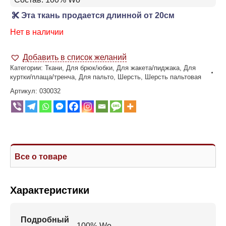
Эта ткань продается длинной от 20см
Нет в наличии
Добавить в список желаний
Категории:
Ткани
,
Для брюк/юбки
,
Для жакета/пиджака
,
Для
куртки/плаща/тренча
,
Для пальто
,
Шерсть
,
Шерсть пальтовая
Артикул:
030032
Все о товаре
Характеристики
Подробный
100% Wo