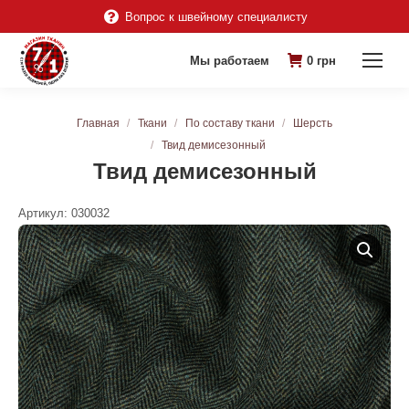
Вопрос к швейному специалисту
Мы работаем
0
грн
Вы здесь:
Главная
Ткани
По составу ткани
Шерсть
Твид демисезонный
Твид демисезонный
Артикул:
030032