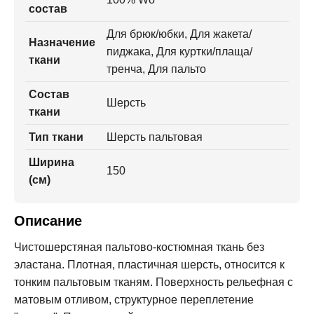
состав
Для брюк/юбки, Для жакета/
Назначение
пиджака, Для куртки/плаща/
ткани
тренча, Для пальто
Состав
Шерсть
ткани
Тип ткани
Шерсть пальтовая
Ширина
150
(см)
Описание
Чистошерстяная пальтово-костюмная ткань без
эластана. Плотная, пластичная шерсть, относится к
тонким пальтовым тканям. Поверхность рельефная с
матовым отливом, структурное переплетение