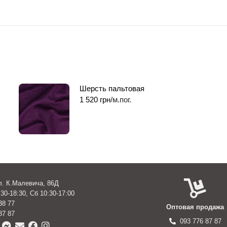
Шерсть пальтовая
1 520
грн
/м.пог.
ул. К.Малевича, 86Д
30-18:30, Сб 10:30-17:00
38 77
Оптовая продажа
87 87
093 776 87 87