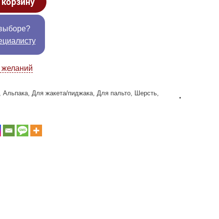
 корзину
выборе?
ециалисту
к желаний
,
Альпака
,
Для жакета/пиджака
,
Для пальто
,
Шерсть
,