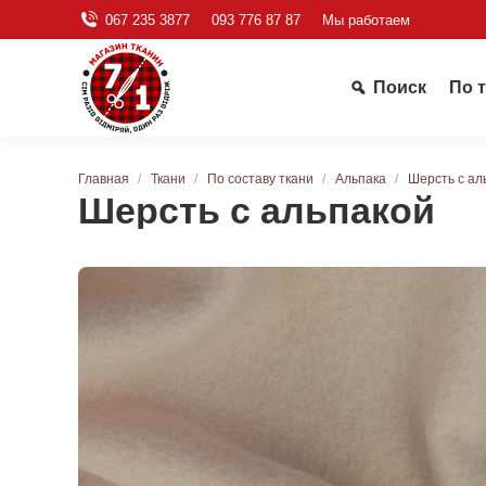
067 235 3877
093 776 87 87
Мы работаем
Поиск
По 
Вы здесь:
Главная
Ткани
По составу ткани
Альпака
Шерсть с ал
Шерсть с альпакой