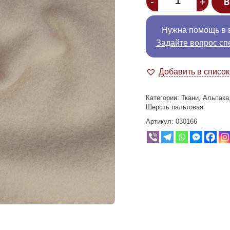
-
+
В
Нужна помощь в 
Задайте вопрос сп
Добавить в списо
Категории:
Ткани
,
Альпака
Шерсть пальтовая
Артикул:
030166