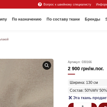
Вопрос к швейному специалисту
Инфор
типу
По назначению
По составу ткани
Бренды
ьпакой
Артикул:
030166
2 900
грн
/м.пог.
Ширина: 130 см
Состав: 50%WV 50
Эта ткань продае
Quantity