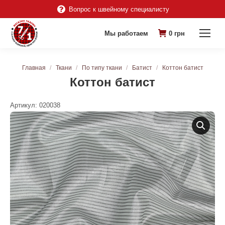
Вопрос к швейному специалисту
Мы работаем
0
грн
Вы здесь:
Главная
Ткани
По типу ткани
Батист
Коттон батист
Коттон батист
Артикул:
020038