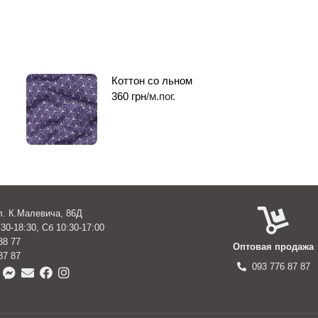
Коттон со льном
360
грн
/м.пог.
ул. К.Малевича, 86Д
30-18:30, Сб 10:30-17:00
38 77
Оптовая продажа
87 87
093 776 87 87