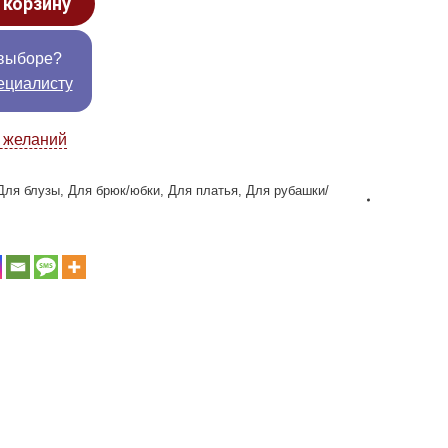
 корзину
выборе?
ециалисту
к желаний
Для блузы
,
Для брюк/юбки
,
Для платья
,
Для рубашки/