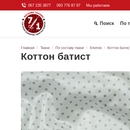
067 235 3877
093 776 87 87
Мы работаем
Поиск
По 
Вы здесь:
Главная
Ткани
По составу ткани
Хлопок
Коттон батис
Коттон батист