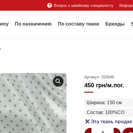
Вопрос к швейному специалисту
Инфор
типу
По назначению
По составу ткани
Бренды
т
Артикул:
020048
450
грн
/м.пог.
Ширина: 150 см
Состав: 100%CO
Эта ткань продае
Quantity