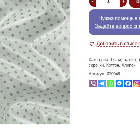
-
+
В
Нужна помощь в 
Задайте вопрос сп
Добавить в списо
Категории:
Ткани
,
Батист
,
сорочки
,
Коттон
,
Хлопок
Артикул:
020048