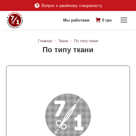
Вопрос к швейному специалисту
Мы работаем
0
грн
Вы здесь:
Главная
Ткани
По типу ткани
По типу ткани