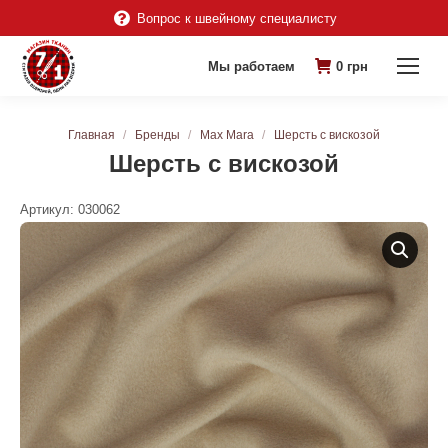
Вопрос к швейному специалисту
Мы работаем
0
грн
Вы здесь:
Главная
Бренды
Max Mara
Шерсть с вискозой
Шерсть с вискозой
Артикул:
030062