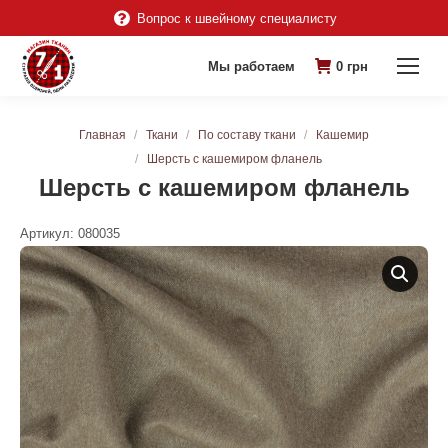
Вопрос к швейному специалисту
Мы работаем
0
грн
Вы здесь:
Главная
Ткани
По составу ткани
Кашемир
Шерсть с кашемиром фланель
Шерсть с кашемиром фланель
Артикул:
080035