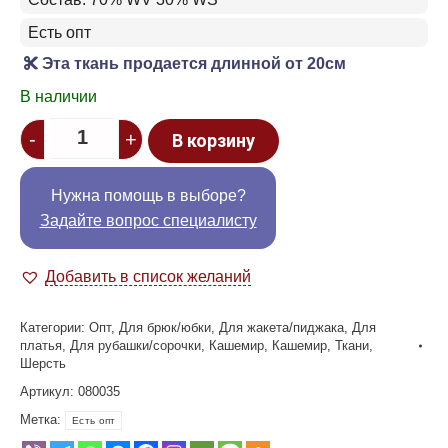
Есть опт
Эта ткань продается длинной от 20см
В наличии
Quantity
-
+
В корзину
Нужна помощь в выборе?
Задайте вопрос специалисту
Добавить в список желаний
Категории:
Опт
,
Для брюк/юбки
,
Для жакета/пиджака
,
Для
платья
,
Для рубашки/сорочки
,
Кашемир
,
Кашемир
,
Ткани
,
Шерсть
Артикул:
080035
Метка:
Есть опт