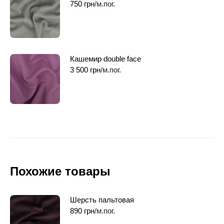
750
грн
/м.пог.
Кашемир double face
3 500
грн
/м.пог.
Похожие товары
Шерсть пальтовая
890
грн
/м.пог.