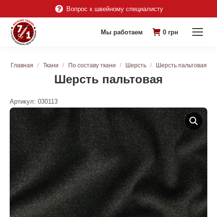
Вопрос к швейному специалисту
Мы работаем
0
грн
Вы здесь:
Главная
Ткани
По составу ткани
Шерсть
Шерсть пальтовая
Шерсть пальтовая
Артикул:
030113