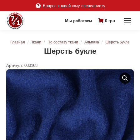
Вопрос к швейному специалисту
Мы работаем
0
грн
Вы здесь:
Главная
Ткани
По составу ткани
Альпака
Шерсть букле
Шерсть букле
Артикул:
030168