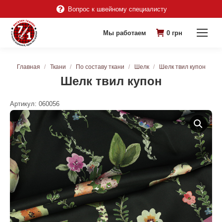
Вопрос к швейному специалисту
Мы работаем
0
грн
Вы здесь:
Главная
Ткани
По составу ткани
Шелк
Шелк твил купон
Шелк твил купон
Артикул:
060056