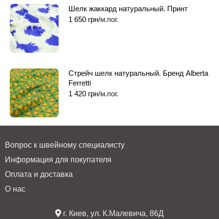
Шелк жаккард натуральный. Принт
1 650
грн
/м.пог.
Стрейч шелк натуральный. Бренд Alberta
Ferretti
1 420
грн
/м.пог.
Вопрос к швейному специалисту
Информация для покупателя
Оплата и доставка
О нас
г. Киев, ул. К.Малевича, 86Д