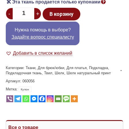
Эта ткань продается только купонами
Quantity
-
+
В корзину
Нужна помощь в выборе?
Задайте вопрос специалисту
Добавить в список желаний
Категории:
Ткани
,
Для брюк/юбки
,
Для платья
,
Подкладка
,
Подкладочная ткань
,
Твил
,
Шелк
,
Шелк натуральный принт
Артикул:
060056
Метка:
Купон
Все о товаре