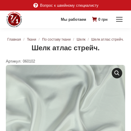
Вопрос к швейному специалисту
Мы работаем
0
грн
Вы здесь:
Главная
Ткани
По составу ткани
Шелк
Шелк атлас стрейч.
Шелк атлас стрейч.
Артикул:
060102