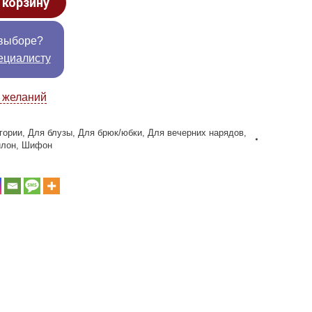
 корзину
выборе?
ециалисту
к желаний
гории
,
Для блузы
,
Для брюк/юбки
,
Для вечерних нарядов
,
йлон
,
Шифон