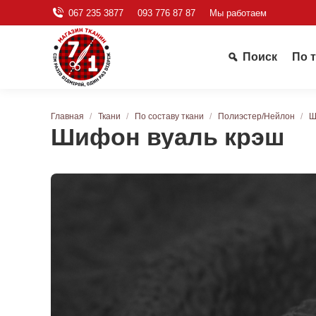
067 235 3877
093 776 87 87
Мы работаем
Поиск
По 
Вы здесь:
Главная
Ткани
По составу ткани
Полиэстер/Нейлон
Ш
Шифон вуаль крэш