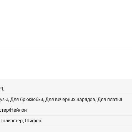
PL
узы, Для брюк/юбки, Для вечерних нарядов, Для платья
стер/Нейлон
 Полиэстер, Шифон