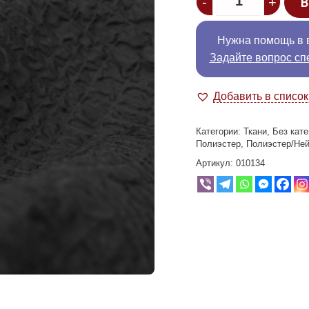
-
+
В
Нужна помощь в 
Задайте вопрос сп
Добавить в списо
Категории:
Ткани
,
Без кате
Полиэстер
,
Полиэстер/Не
Артикул:
010134