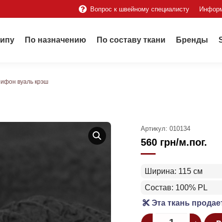
Вопрос к швейному специалисту
Инфор
типу
По назначению
По составу ткани
Бренды
ифон вуаль крэш
Артикул:
010134
560
грн
/м.пог.
Ширина: 115 см
Состав: 100% PL
Эта ткань продае
Quantity