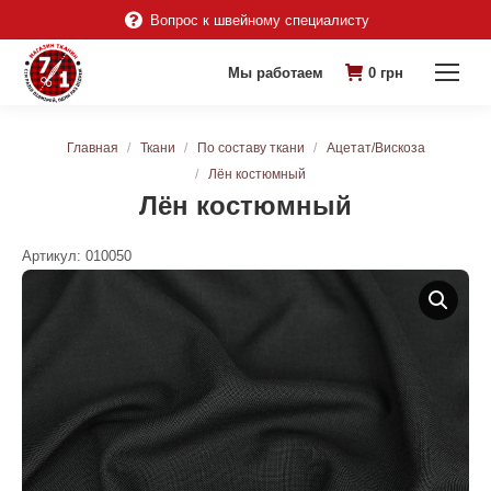
Вопрос к швейному специалисту
Мы работаем
0
грн
Вы здесь:
Главная
Ткани
По составу ткани
Ацетат/Вискоза
Лён костюмный
Лён костюмный
Артикул:
010050