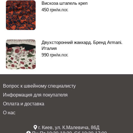
Вискоза штапель креп
450
грн
/м.пог.
Двухсторонний жаккард. Бренд Armani.
Италия
990
грн
/м.пог.
Вопрос к швейному специалисту
Информация для покупателя
Оплата и доставка
О нас
г. Киев, ул. К.Малевича, 86Д