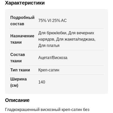
Характеристики
Подробный
75% VI 25% AC
состав
Для брюк/юбки, Для вечерних
Назначение
нарядов, Для жакета/пиджака,
ткани
Для платья
Состав
Ацетат/Вискоза
ткани
Тип ткани
Креп-сатин
Ширина
140
(см)
Описание
Гладкокрашенный вискозный креп-сатин без