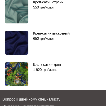
Креп-сатин стрейч
550
грн
/м.пог.
Креп-сатин вискозный
650
грн
/м.пог.
Шелк сатин-креп
1 820
грн
/м.пог.
Вопрос к швейному специалисту