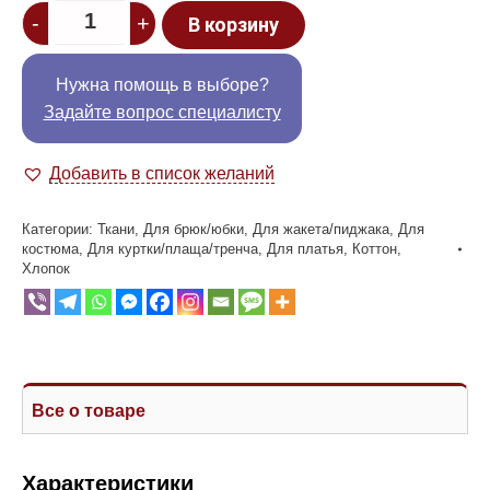
Quantity
-
+
В корзину
Нужна помощь в выборе?
Задайте вопрос специалисту
Добавить в список желаний
Категории:
Ткани
,
Для брюк/юбки
,
Для жакета/пиджака
,
Для
костюма
,
Для куртки/плаща/тренча
,
Для платья
,
Коттон
,
Хлопок
Все о товаре
Характеристики