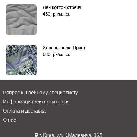
Лён коттон стрейч
450
грн
/м.пог.
Хлопок шелк. Принт
680
грн
/м.пог.
Вопрос к швейному специалисту
Информация для покупателя
Оплата и доставка
О нас
г. Киев, ул. К.Малевича, 86Д