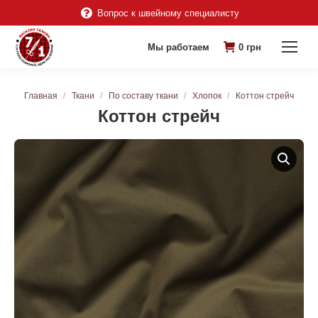
Вопрос к швейному специалисту
Мы работаем
0
грн
Вы здесь:
Главная
Ткани
По составу ткани
Хлопок
Коттон стрейч
Коттон стрейч