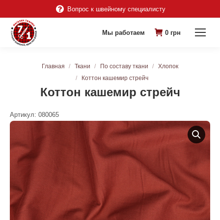
Вопрос к швейному специалисту
Мы работаем
0
грн
Вы здесь:
Главная
Ткани
По составу ткани
Хлопок
Коттон кашемир стрейч
Коттон кашемир стрейч
Артикул:
080065