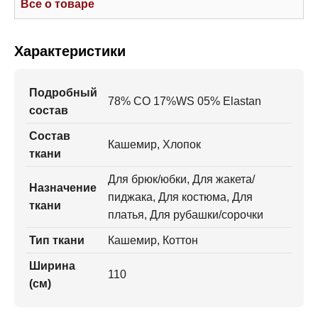
Все о товаре
Характеристики
Подробный
78% CO 17%WS 05% Elastan
состав
Состав
Кашемир, Хлопок
ткани
Для брюк/юбки, Для жакета/
Назначение
пиджака, Для костюма, Для
ткани
платья, Для рубашки/сорочки
Тип ткани
Кашемир, Коттон
Ширина
110
(см)