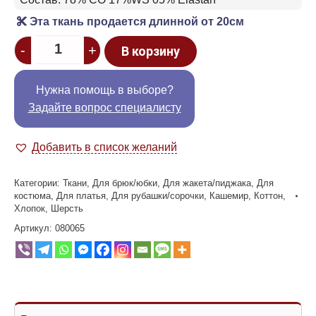
Эта ткань продается длинной от 20см
Quantity
-
+
В корзину
Нужна помощь в выборе?
Задайте вопрос специалисту
Добавить в список желаний
Категории:
Ткани
,
Для брюк/юбки
,
Для жакета/пиджака
,
Для
костюма
,
Для платья
,
Для рубашки/сорочки
,
Кашемир
,
Коттон
,
Хлопок
,
Шерсть
Артикул:
080065