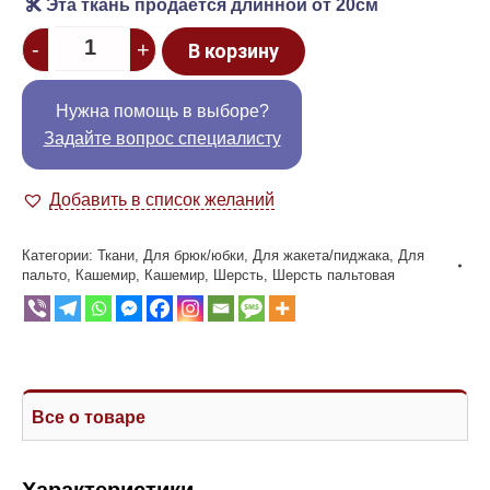
Эта ткань продается длинной от 20см
Quantity
-
+
В корзину
Нужна помощь в выборе?
Задайте вопрос специалисту
Добавить в список желаний
Категории:
Ткани
,
Для брюк/юбки
,
Для жакета/пиджака
,
Для
пальто
,
Кашемир
,
Кашемир
,
Шерсть
,
Шерсть пальтовая
Все о товаре
Характеристики