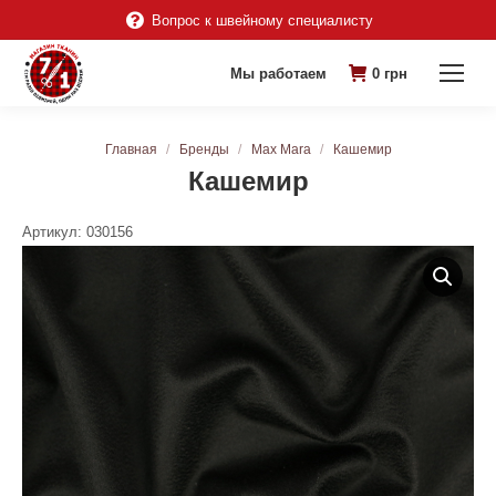
Вопрос к швейному специалисту
Мы работаем
0
грн
Вы здесь:
Главная
Бренды
Max Mara
Кашемир
Кашемир
Артикул:
030156