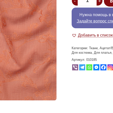
-
+
В
Нужна помощь в 
Задайте вопрос сп
Добавить в списо
Категории:
Ткани
,
Ацетат/
Для костюма
,
Для платья
Артикул:
010185