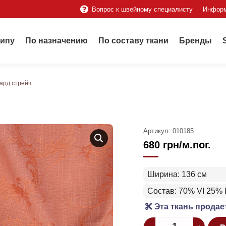
Вопрос к швейному специалисту
Инфор
типу
По назначению
По составу ткани
Бренды
ард стрейч
Артикул:
010185
680
грн
/м.пог.
Ширина: 136 см
Состав: 70% VI 25% 
Эта ткань продае
Quantity