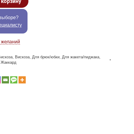
 корзину
выборе?
ециалисту
к желаний
Вискоза
,
Вискоза
,
Для брюк/юбки
,
Для жакета/пиджака
,
,
Жаккард