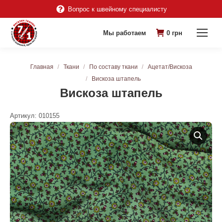
Вопрос к швейному специалисту
Мы работаем
0
грн
Вы здесь:
Главная
Ткани
По составу ткани
Ацетат/Вискоза
Вискоза штапель
Вискоза штапель
Артикул:
010155