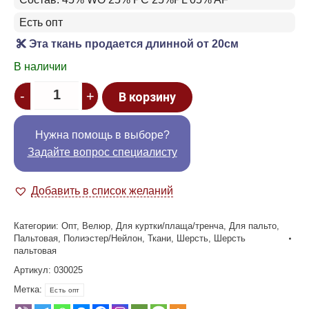
Есть опт
Эта ткань продается длинной от 20см
В наличии
Quantity
-
+
В корзину
Нужна помощь в выборе?
Задайте вопрос специалисту
Добавить в список желаний
Категории:
Опт
,
Велюр
,
Для куртки/плаща/тренча
,
Для пальто
,
Пальтовая
,
Полиэстер/Нейлон
,
Ткани
,
Шерсть
,
Шерсть
пальтовая
Артикул:
030025
Метка:
Есть опт