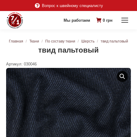
Вопрос к швейному специалисту
Мы работаем
0
грн
Вы здесь:
Главная
Ткани
По составу ткани
Шерсть
твид пальтовый
твид пальтовый
Артикул:
030046