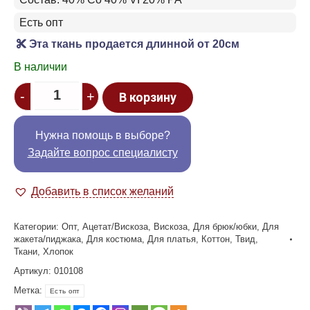
Есть опт
Эта ткань продается длинной от 20см
В наличии
Quantity
-
+
В корзину
Нужна помощь в выборе?
Задайте вопрос специалисту
Добавить в список желаний
Категории:
Опт
,
Ацетат/Вискоза
,
Вискоза
,
Для брюк/юбки
,
Для
жакета/пиджака
,
Для костюма
,
Для платья
,
Коттон
,
Твид
,
Ткани
,
Хлопок
Артикул:
010108
Метка:
Есть опт