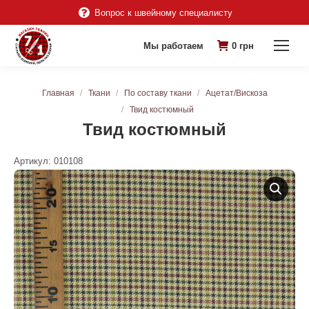
Вопрос к швейному специалисту
Мы работаем
0
грн
Вы здесь:
Главная
Ткани
По составу ткани
Ацетат/Вискоза
Твид костюмный
Твид костюмный
Артикул:
010108