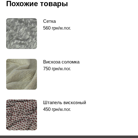
Похожие товары
Сетка
560
грн
/м.пог.
Вискоза соломка
750
грн
/м.пог.
Штапель вискозный
450
грн
/м.пог.