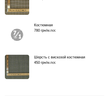
Костюмная
780
грн
/м.пог.
Шерсть с вискозой костюмная
450
грн
/м.пог.