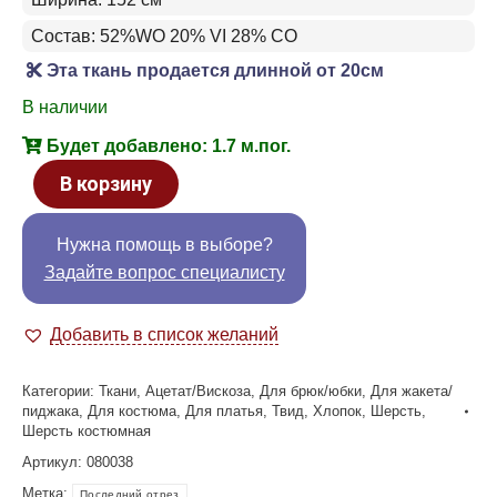
Состав: 52%WO 20% VI 28% CO
Эта ткань продается длинной от 20см
В наличии
Будет добавлено: 1.7 м.пог.
В корзину
Нужна помощь в выборе?
Задайте вопрос специалисту
Добавить в список желаний
Категории:
Ткани
,
Ацетат/Вискоза
,
Для брюк/юбки
,
Для жакета/
пиджака
,
Для костюма
,
Для платья
,
Твид
,
Хлопок
,
Шерсть
,
Шерсть костюмная
Артикул:
080038
Метка:
Последний отрез