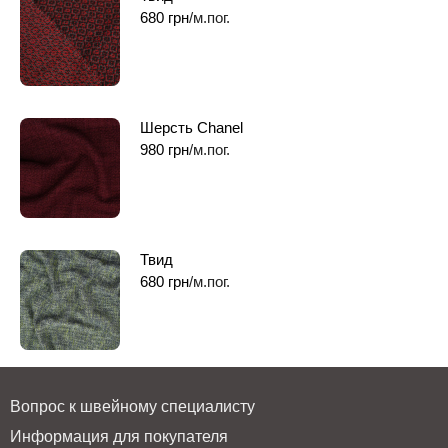
680
грн
/м.пог.
Шерсть Chanel
980
грн
/м.пог.
Твид
680
грн
/м.пог.
Вопрос к швейному специалисту
Информация для покупателя