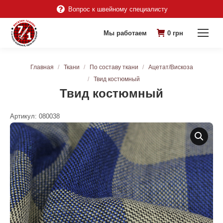
Вопрос к швейному специалисту
Мы работаем
0
грн
Вы здесь:
Главная
Ткани
По составу ткани
Ацетат/Вискоза
Твид костюмный
Твид костюмный
Артикул:
080038