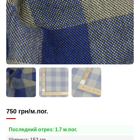
750
грн
/м.пог.
Последний отрез: 1.7 м.пог.
Ширина: 152 см