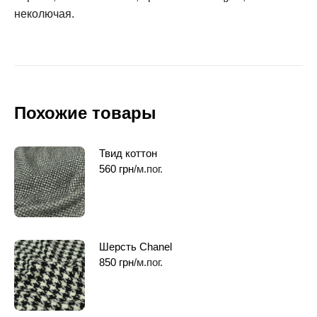
неколючая.
Похожие товары
Твид коттон
560
грн
/м.пог.
Шерсть Chanel
850
грн
/м.пог.