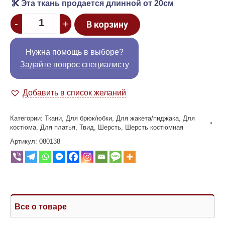
Эта ткань продается длинной от 20см
Quantity
-
+
В корзину
Нужна помощь в выборе?
Задайте вопрос специалисту
Добавить в список желаний
Категории:
Ткани
,
Для брюк/юбки
,
Для жакета/пиджака
,
Для
костюма
,
Для платья
,
Твид
,
Шерсть
,
Шерсть костюмная
Артикул:
080138
Все о товаре