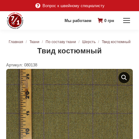
Вопрос к швейному специалисту
Мы работаем
0
грн
Вы здесь:
Главная
Ткани
По составу ткани
Шерсть
Твид костюмный
Твид костюмный
Артикул:
080138