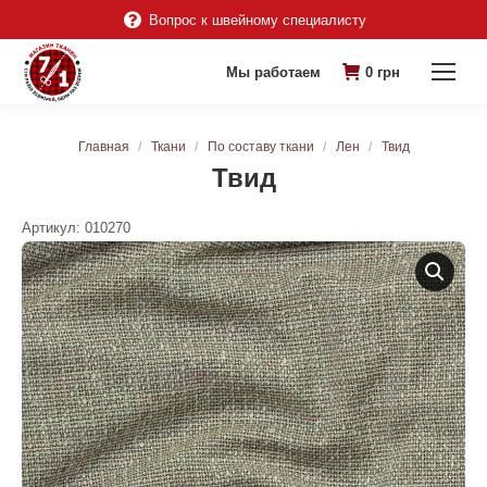
Вопрос к швейному специалисту
Мы работаем
0
грн
Вы здесь:
Главная
Ткани
По составу ткани
Лен
Твид
Твид
Артикул:
010270