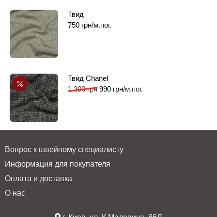
Твид
750
грн
/м.пог.
Твид Chanel
1 300
грн
990
грн
/м.пог.
Вопрос к швейному специалисту
Информация для покупателя
Оплата и доставка
О нас