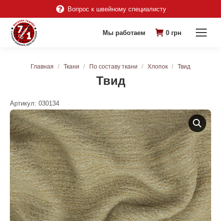
Вопрос к швейному специалисту
Мы работаем
0
грн
Вы здесь:
Главная
Ткани
По составу ткани
Хлопок
Твид
Твид
Артикул:
030134