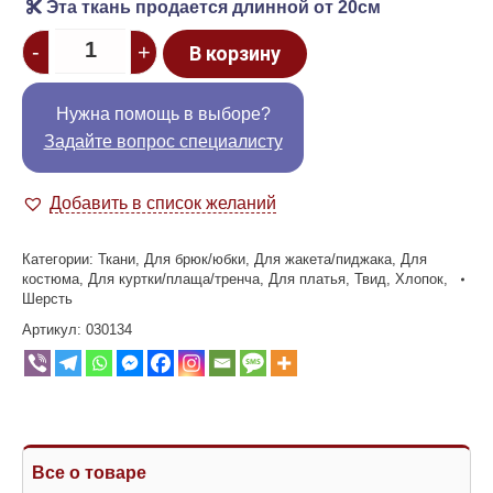
Эта ткань продается длинной от 20см
Quantity
-
+
В корзину
Нужна помощь в выборе?
Задайте вопрос специалисту
Добавить в список желаний
Категории:
Ткани
,
Для брюк/юбки
,
Для жакета/пиджака
,
Для
костюма
,
Для куртки/плаща/тренча
,
Для платья
,
Твид
,
Хлопок
,
Шерсть
Артикул:
030134
Все о товаре