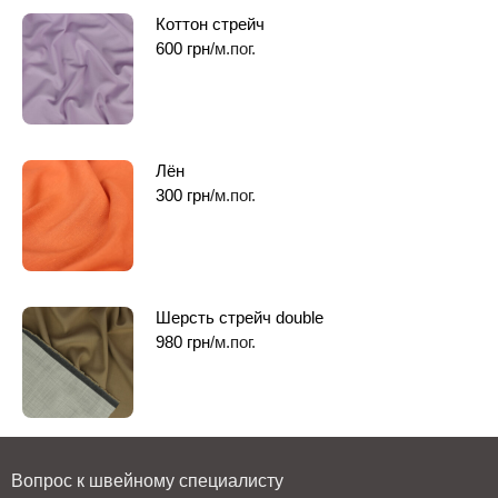
Коттон стрейч
600
грн
/м.пог.
Лён
300
грн
/м.пог.
Шерсть стрейч double
980
грн
/м.пог.
Вопрос к швейному специалисту