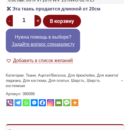
Эта ткань продается длинной от 20см
Quantity
-
+
В корзину
Нужна помощь в выборе?
Задайте вопрос специалисту
Добавить в список желаний
Категории:
Ткани
,
Ацетат/Вискоза
,
Для брюк/юбки
,
Для жакета/
пиджака
,
Для костюма
,
Для платья
,
Шерсть
,
Шерсть
костюмная
Артикул:
080086