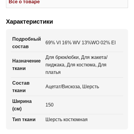
Все о товаре
Характеристики
Подробный
69% VI 16% WV 13%WO 02% El
состав
Для брюк/юбки, Для жакета/
Назначение
пиджака, Для костюма, Для
ткани
платья
Состав
Ацетат/Вискоза, Шерсть
ткани
Ширина
150
(см)
Тип ткани
Шерсть костюмная