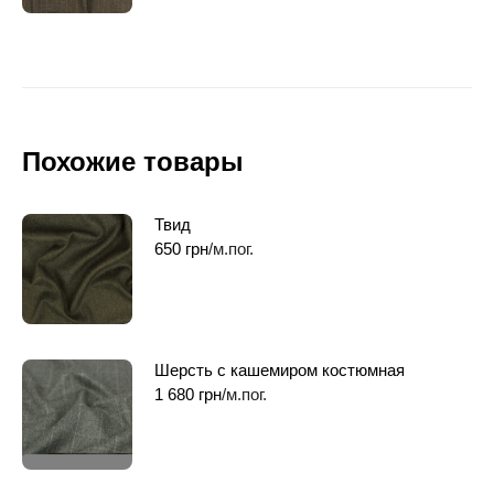
Похожие товары
Твид
650
грн
/м.пог.
Шерсть с кашемиром костюмная
1 680
грн
/м.пог.