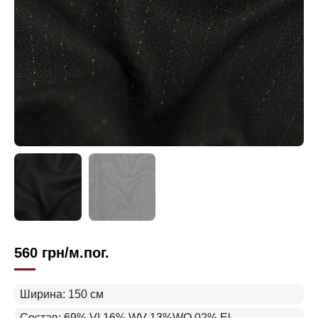
560
грн
/м.пог.
Ширина: 150 см
Состав: 69% VI 16% WV 13%WO 02% El