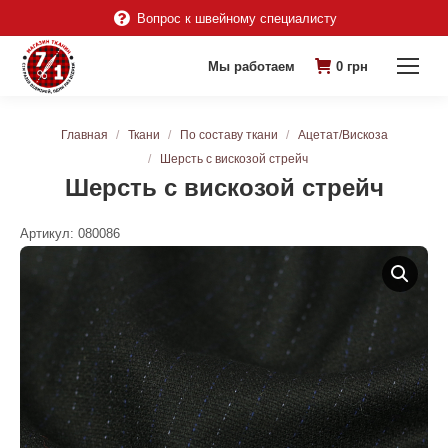
Вопрос к швейному специалисту
Мы работаем
0
грн
Вы здесь:
Главная
Ткани
По составу ткани
Ацетат/Вискоза
Шерсть с вискозой стрейч
Шерсть с вискозой стрейч
Артикул:
080086