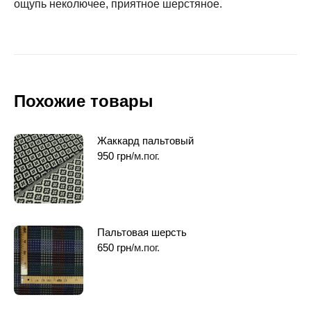
ощупь неколючее, приятное шерстяное.
Похожие товары
Жаккард пальтовый
950
грн
/м.пог.
Пальтовая шерсть
650
грн
/м.пог.