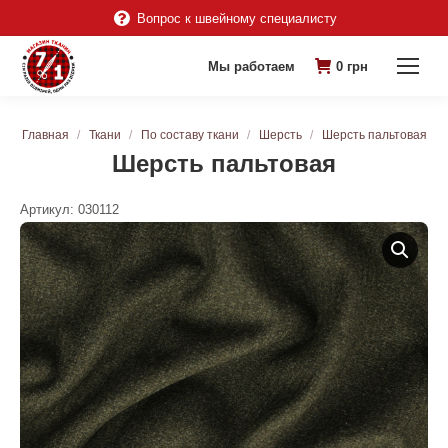
Вопрос к швейному специалисту
Мы работаем
0
грн
Вы здесь:
Главная
Ткани
По составу ткани
Шерсть
Шерсть пальтовая
Шерсть пальтовая
Артикул:
030112